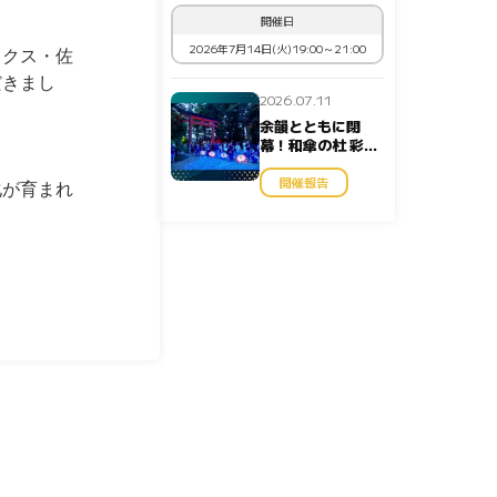
開催日
2026年7月14日(火)19:00～21:00
ックス・佐
だきまし
2026.07.11
余韻とともに閉
幕！和傘の杜 彩の
七夕2026
開催報告
化が育まれ