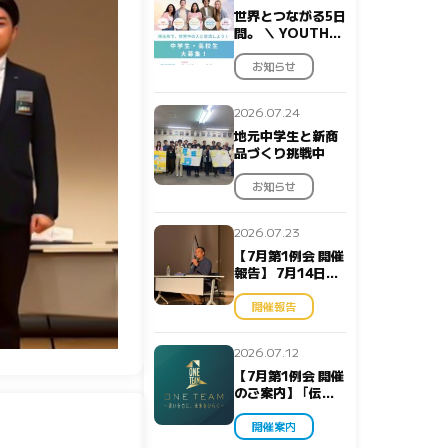
世界とつながる5日
間。 ＼ YOUTH
GLOBAL CAMP
2026…
お知らせ
2026.07.24
地元中学生と新商
品づくり挑戦中
お知らせ
2026.07.23
【7月第1例会 開催
報告】 7月14日、
一般社団法人埼玉
中央青年会議所 …
開催報告
2026.07.12
【7月第1例会 開催
のご案内】 ｢伝わ
る｣の正体〜共感を
生むブランドマ
開催案内
ネ…