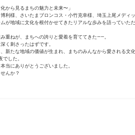
文化から見るまちの魅力と未来〜」
田博利様、さいたまブロンコス・小竹克幸様、埼玉上尾メディ
ームが地域に文化を根付かせてきたリアルな歩みを語っていた
み重ねが、まちへの誇りと愛着を育ててきた——。
に深く刺さったはずです。
に、新たな地域の価値が生まれ、まちのみんなから愛される文
夜でした。
を本当にありがとうございました。
ませんか？