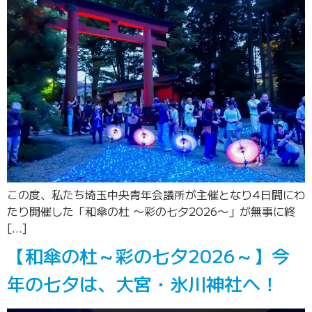
この度、私たち埼玉中央青年会議所が主催となり4日間にわ
たり開催した「和傘の杜 〜彩の七夕2026〜」が無事に終
[…]
【和傘の杜～彩の七夕2026～】今
年の七夕は、大宮・氷川神社へ！