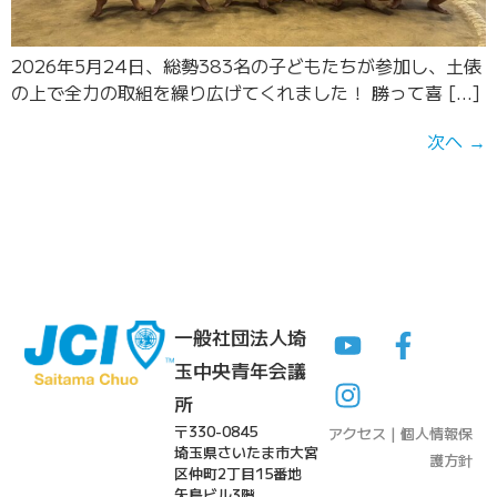
2026年5月24日、総勢383名の子どもたちが参加し、土俵
の上で全力の取組を繰り広げてくれました！ 勝って喜 […]
次へ
→
一般社団法人埼
玉中央青年会議
所
〒330-0845
アクセス
|
個人情報保
埼玉県さいたま市大宮
護方針
区仲町2丁目15番地
矢島ビル3階