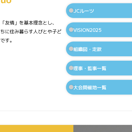
JCルーツ
」「友情」を基本理念とし、
VISION2025
まちに住み暮らす人びとや子ど
体です。
組織図・定款
理事・監事一覧
大会開催地一覧