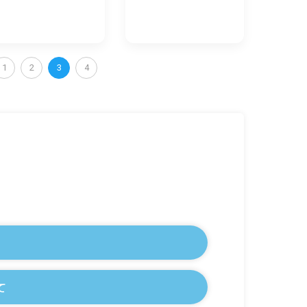
1
2
3
4
て