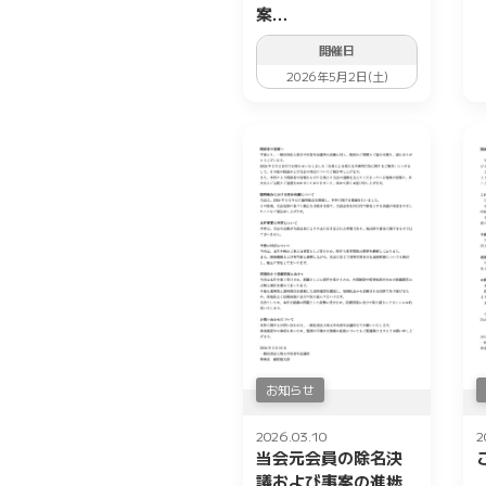
案…
開催日
2026年5月2日(土)
お知らせ
2
2026.03.10
当会元会員の除名決
議および事案の進捗