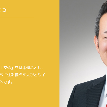
さつ
「友情」を基本理念とし、
ちに住み暮らす人びとや子
体です。