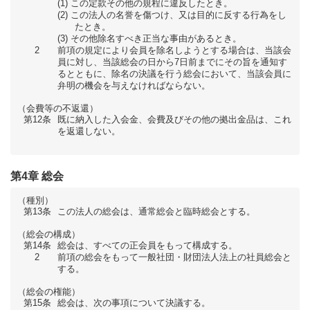
この定款その他の規程に違反したとき。
この法人の名誉を傷つけ、又は目的に反する行為をし
たとき。
その他除名すべき正当な事由があるとき。
2
前項の規定により会員を除名しようとする場合は、当該会
員に対し、当該総会の日から7日前までにその旨を通知す
るとともに、除名の決議を行う総会において、当該会員に
弁明の機会を与えなければならない。
（会費等の不返還）
第12条
既に納入した入会金、会費及びその他の拠出金品は、これ
を返還しない。
第4章 総会
（種別）
第13条
この法人の総会は、通常総会と臨時総会とする。
（総会の構成）
第14条
総会は、すべての正会員をもって構成する。
2
前項の総会をもって一般社団・財団法人法上の社員総会と
する。
（総会の権能）
第15条
総会は、次の事項について決議する。