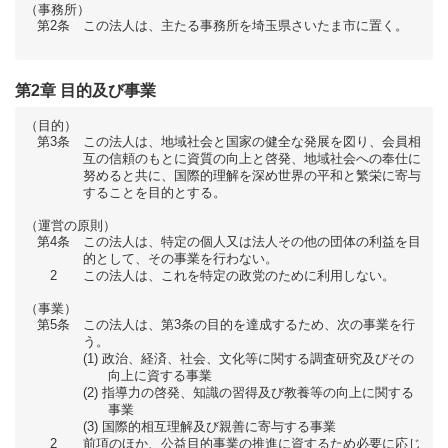
（事務所）
第2条
この法人は、主たる事務所を埼玉県さいたま市に置く。
第2章 目的及び事業
（目的）
第3条
この法人は、地域社会と国家の健全な発展を図り、会員相
互の信頼のもとに資質の向上と啓発、地域社会への奉仕に
努めると共に、国際的理解を深め世界の平和と繁栄に寄与
することを目的とする。
（運営の原則）
第4条
この法人は、特定の個人又は法人その他の団体の利益を目
的として、その事業を行わない。
2
この法人は、これを特定の政党のために利用しない。
（事業）
第5条
この法人は、第3条の目的を達成するため、次の事業を行
う。
政治、経済、社会、文化等に関する調査研究及びその
向上に資する事業
指導力の啓発、知識の習得及び教養等の向上に関する
事業
国際的相互理解及び親善に寄与する事業
2
前項のほか、公益目的事業の推進に資するため必要に応じ