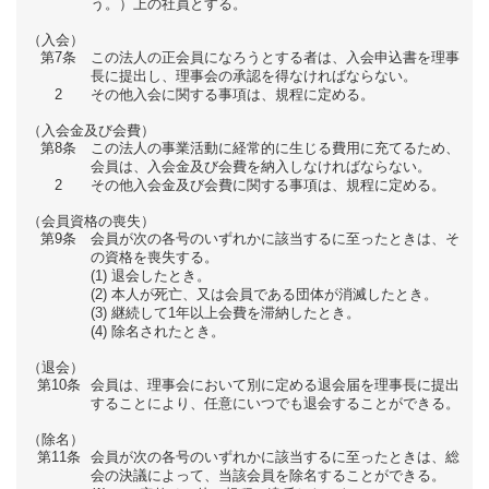
う。）上の社員とする。
（入会）
第7条
この法人の正会員になろうとする者は、入会申込書を理事
長に提出し、理事会の承認を得なければならない。
2
その他入会に関する事項は、規程に定める。
（入会金及び会費）
第8条
この法人の事業活動に経常的に生じる費用に充てるため、
会員は、入会金及び会費を納入しなければならない。
2
その他入会金及び会費に関する事項は、規程に定める。
（会員資格の喪失）
第9条
会員が次の各号のいずれかに該当するに至ったときは、そ
の資格を喪失する。
退会したとき。
本人が死亡、又は会員である団体が消滅したとき。
継続して1年以上会費を滞納したとき。
除名されたとき。
（退会）
第10条
会員は、理事会において別に定める退会届を理事長に提出
することにより、任意にいつでも退会することができる。
（除名）
第11条
会員が次の各号のいずれかに該当するに至ったときは、総
会の決議によって、当該会員を除名することができる。