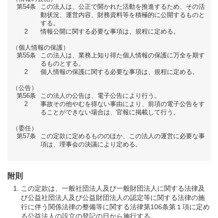
第54条
この法人は、公正で開かれた活動を推進するため、その活
動状況、運営内容、財務資料等を積極的に公開するものと
する。
2
情報公開に関する必要な事項は、規程に定める。
（個人情報の保護）
第55条
この法人は、業務上知り得た個人情報の保護に万全を期す
るものとする。
2
個人情報の保護に関する必要な事項は、規程に定める。
（公告）
第56条
この法人の公告は、電子公告により行う。
2
事故その他やむを得ない事由により、前項の電子公告をす
ることができない場合は、官報に掲載して行う。
（委任）
第57条
この定款に定めるもののほか、この法人の運営に必要な事
項は、理事会の決議により定める。
附則
この定款は、一般社団法人及び一般財団法人に関する法律及
び公益社団法人及び公益財団法人の認定等に関する法律の施
行に伴う関係法律の整備等に関する法律第106条第１項に定め
る公益法人の設立の登記の日から施行する。