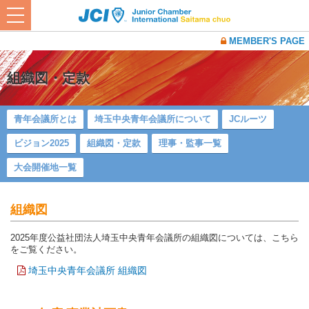
t
o
g
MEMBER'S PAGE
g
l
e
n
組織図・定款
a
v
i
g
青年会議所とは
埼玉中央青年会議所について
JCルーツ
a
t
ビジョン2025
組織図・定款
理事・監事一覧
i
o
n
大会開催地一覧
組織図
2025年度公益社団法人埼玉中央青年会議所の組織図については、こちら
をご覧ください。
埼玉中央青年会議所 組織図