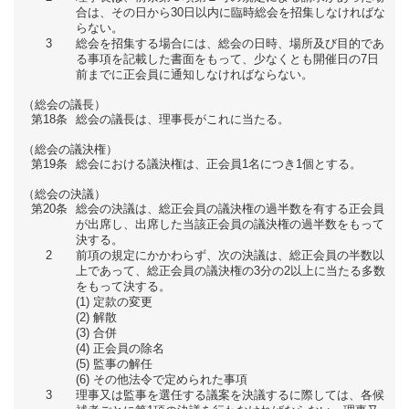
合は、その日から30日以内に臨時総会を招集しなければな
らない。
3
総会を招集する場合には、総会の日時、場所及び目的であ
る事項を記載した書面をもって、少なくとも開催日の7日
前までに正会員に通知しなければならない。
（総会の議長）
第18条
総会の議長は、理事長がこれに当たる。
（総会の議決権）
第19条
総会における議決権は、正会員1名につき1個とする。
（総会の決議）
第20条
総会の決議は、総正会員の議決権の過半数を有する正会員
が出席し、出席した当該正会員の議決権の過半数をもって
決する。
2
前項の規定にかかわらず、次の決議は、総正会員の半数以
上であって、総正会員の議決権の3分の2以上に当たる多数
をもって決する。
定款の変更
解散
合併
正会員の除名
監事の解任
その他法令で定められた事項
3
理事又は監事を選任する議案を決議するに際しては、各候