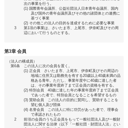
次の事業を行う。
国際青年会議所、公益社団法人日本青年会議所、国内
及び国外の青年会議所及びその他の諸団体との連携に
基づく事業
その他この法人の目的を達成するために必要な事業
3
第1項の事業は、さいたま市、上尾市、伊奈町及びその周
辺において行うものとする。
第3章 会員
（法人の構成員）
第6条
この法人に次の会員を置く。
正会員 さいたま市、上尾市、伊奈町及びその周辺の
地域に住所又は勤務先を有する20歳以上40歳未満の品
格ある青年。ただし、事業年度中に40歳に達した者
は、その事業年度終了まで正会員の資格を有する。
特別会員 40歳に達した年の事業年度終了まで正会員
であった者で、特別会員となることを希望するもの
賛助会員 この法人の目的に賛同し、賛助することを
望む個人及び団体
名誉会員 この法人に特に功労があった者で、理事会
で承認されたもの
2
前項の会員のうち正会員をもって一般社団法人及び一般財
団法人に関する法律（以下「一般社団・財団法人法」とい