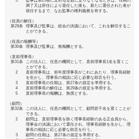
3
監事は第23条に定める定数に足りなくなるときは、任期の
満了又は辞任により退任した後も、新たに選任された者が
就任するまで、なお監事の権利義務を有する。
（役員の解任）
第29条
理事及び監事は、総会の決議において、これを解任するこ
とができる。
（役員の報酬等）
第30条
理事及び監事は、無報酬とする。
（直前理事長）
第31条
この法人に、任意の機関として、直前理事長1名を置くこ
とができる。
2
直前理事長は、前年度理事長がこれにあたり、理事長経験
を生かし、理事長の相談に応じ必要な助言を行う。
3
直前理事長の任期は、第27条の規定を準用する。
4
直前理事長の解任は、第29条の規定を準用する。
5
直前理事長の報酬は、無償とする。
（顧問）
第32条
この法人に、任意の機関として、顧問若干名を置くことが
できる。
2
顧問は、直前理事長を除く理事長経験のある正会員から、
理事会の決議において選任され、理事長経験を生かし、理
事長の相談に応じ必要な助言を行う。
3
顧問の任期は、第27条の規定を準用する。