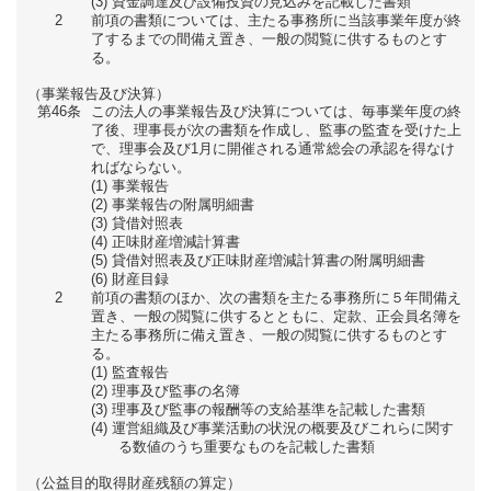
資金調達及び設備投資の見込みを記載した書類
2
前項の書類については、主たる事務所に当該事業年度が終
了するまでの間備え置き、一般の閲覧に供するものとす
る。
（事業報告及び決算）
第46条
この法人の事業報告及び決算については、毎事業年度の終
了後、理事長が次の書類を作成し、監事の監査を受けた上
で、理事会及び1月に開催される通常総会の承認を得なけ
ればならない。
事業報告
事業報告の附属明細書
貸借対照表
正味財産増減計算書
貸借対照表及び正味財産増減計算書の附属明細書
財産目録
2
前項の書類のほか、次の書類を主たる事務所に５年間備え
置き、一般の閲覧に供するとともに、定款、正会員名簿を
主たる事務所に備え置き、一般の閲覧に供するものとす
る。
監査報告
理事及び監事の名簿
理事及び監事の報酬等の支給基準を記載した書類
運営組織及び事業活動の状況の概要及びこれらに関す
る数値のうち重要なものを記載した書類
（公益目的取得財産残額の算定）