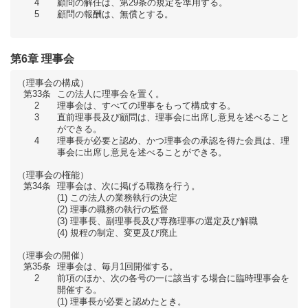
4
顧問の解任は、第29条の規定を準用する。
5
顧問の報酬は、無償とする。
第6章 理事会
（理事会の構成）
第33条
この法人に理事会を置く。
2
理事会は、すべての理事をもって構成する。
3
直前理事長及び顧問は、理事会に出席し意見を述べること
ができる。
4
理事長が必要と認め、かつ理事会の承認を得た会員は、理
事会に出席し意見を述べることができる。
（理事会の権能）
第34条
理事会は、次に掲げる職務を行う。
この法人の業務執行の決定
理事の職務の執行の監督
理事長、副理事長及び専務理事の選定及び解職
規程の制定、変更及び廃止
（理事会の開催）
第35条
理事会は、毎月1回開催する。
2
前項のほか、次の各号の一に該当する場合に臨時理事会を
開催する。
理事長が必要と認めたとき。