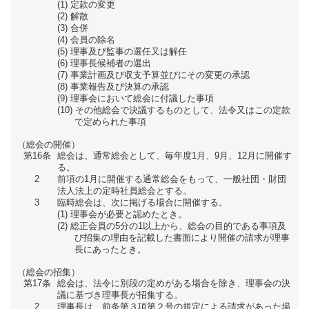
定款の変更
解散
合併
会員の除名
理事及び監事の選任又は解任
理事長候補者の選出
事業計画及び収支予算並びにその変更の承認
事業報告及び決算の承認
理事会において総会に付議した事項
その他総会で決議するものとして、法令又はこの定款
で定められた事項
（総会の開催）
第16条
総会は、通常総会として、毎年度1月、9月、12月に開催す
る。
2
前項の1月に開催する通常総会をもって、一般社団・財団
法人法上の定時社員総会とする。
3
臨時総会は、次に掲げる場合に開催する。
理事会が必要と認めたとき。
総正会員の5分の1以上から、総会の目的である事項及
び招集の理由を記載した書面により開催の請求が理事
長にあったとき。
（総会の招集）
第17条
総会は、法令に別段の定めがある場合を除き、理事会の決
議に基づき理事長が招集する。
2
理事長は、前条第３項第２号の規定による請求があった場