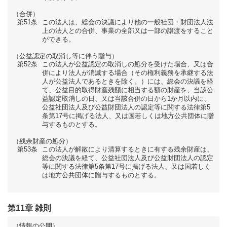
（合併）
第51条
この法人は、総会の決議により他の一般社団・財団法人法
上の法人との合併、事業の全部又は一部の譲渡をすること
ができる。
（公益認定の取消し等に伴う贈与）
第52条
この法人が公益認定の取消しの処分を受けた場合、又は合
併により法人が消滅する場合（その権利義務を承継する法
人が公益法人であるときを除く。）には、総会の決議を経
て、公益目的取得財産残額に相当する額の財産を、当該公
益認定取消しの日、又は当該合併の日から1か月以内に、
公益社団法人及び公益財団法人の認定等に関する法律第5
条第17号に掲げる法人、又は国若しくは地方公共団体に贈
与するものとする。
（残余財産の処分）
第53条
この法人が解散により清算するときに有する残余財産は、
総会の決議を経て、公益社団法人及び公益財団法人の認定
等に関する法律第5条第17号に掲げる法人、又は国若しく
は地方公共団体に贈与するものとする。
第11章 雑則
（情報の公開）