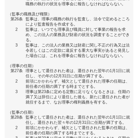
職務の執行の状況を理事会に報告しなければならない。
（監事の職務及び権限）
第26条
監事は、理事の職務の執行を監査し、法令で定めるところ
により監査報告を作成する。
2
監事は、いつでも理事及び職員に対して事業の報告を求
め、この法人の業務及び財産の状況を調査することができ
る。
3
監事は、この法人の業務又は財産に関し不正の行為又は法
令若しくはこの定款に違反する重大な事実があると発見し
た場合には、これを理事会に報告しなければならない。
（理事の任期）
第27条
理事として選任された者は、選任された翌年の1月1日に就
任し、その年の12月31日に任期が満了する。
2
前項にかかわらず、補欠として選任された理事の任期は、
前任者の任期の満了する時までとする。
3
理事は第23条に定める定数に足りなくなるときは、任期の
満了又は辞任により退任した後も、新たに選任された者が
就任するまで、なお理事の権利義務を有する。
（監事の任期）
第28条
監事として選任された者は、選任された翌年の1月1日に就
任し、選任された翌々年の12月31日に任期が満了する。
2
前項にかかわらず、補欠として選任された監事の任期は、
前任者の任期の満了する時までとする。