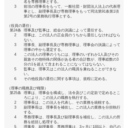
名を専務理事とする。
3
前項の理事長をもって、一般社団・財団法人法上の代表理
事とし、副理事長及び専務理事をもって同法第91条第1項
第2号の業務執行理事とする。
（役員の選任）
第24条
理事及び監事は、総会の決議によって選任する。
2
理事は、この法人の正会員のうちから選任しなければなら
ない。
3
理事長、副理事長及び専務理事は、理事会の決議によって
理事の中から選定する。
4
この法人の理事のうちには、理事のいずれか1人及びその
親族その他特殊の関係がある者の合計数が、理事総数の3
分の1を超えて含まれることになってはならない。
5
監事は、理事又はこの法人の職員を兼ねることができな
い。
6
その他役員の選任に関する事項は、規程に定める。
（理事の職務及び権限）
第25条
理事は、理事会を構成し、法令及びこの定款で定めるとこ
ろにより、この法人の職務を執行する。
2
理事長は、この法人を代表し、その業務を統轄する。
3
副理事長は、理事長を補佐し、この法人の業務を分担執行
する。
4
専務理事は、理事長及び副理事長を補佐し、この法人の所
務を総括し処理する。
5
理事長、副理事長、専務理事は、3ヶ月に1回以上、自己の