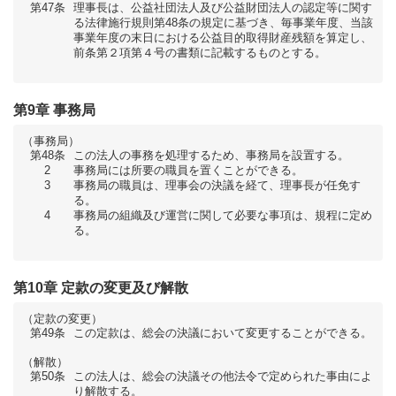
第47条
理事長は、公益社団法人及び公益財団法人の認定等に関す
る法律施行規則第48条の規定に基づき、毎事業年度、当該
事業年度の末日における公益目的取得財産残額を算定し、
前条第２項第４号の書類に記載するものとする。
第9章 事務局
（事務局）
第48条
この法人の事務を処理するため、事務局を設置する。
2
事務局には所要の職員を置くことができる。
3
事務局の職員は、理事会の決議を経て、理事長が任免す
る。
4
事務局の組織及び運営に関して必要な事項は、規程に定め
る。
第10章 定款の変更及び解散
（定款の変更）
第49条
この定款は、総会の決議において変更することができる。
（解散）
第50条
この法人は、総会の決議その他法令で定められた事由によ
り解散する。