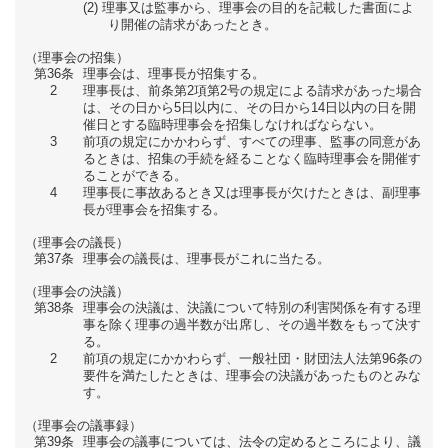
理事又は監事から、理事会の目的を記載した書面によ
り開催の請求があったとき。
（理事会の招集）
第36条
理事会は、理事長が招集する。
2
理事長は、前条第2項第2号の規定による請求があった場合
は、その日から5日以内に、その日から14日以内の日を開
催日とする臨時理事会を招集しなければならない。
3
前項の規定にかかわらず、すべての理事、監事の同意があ
るときは、招集の手続を経ることなく臨時理事会を開催す
ることができる。
4
理事長に事故あるとき又は理事長が欠けたときは、副理事
長が理事会を招集する。
（理事会の議長）
第37条
理事会の議長は、理事長がこれに当たる。
（理事会の決議）
第38条
理事会の決議は、決議について特別の利害関係を有する理
事を除く理事の過半数が出席し、その過半数をもって決す
る。
2
前項の規定にかかわらず、一般社団・財団法人法第96条の
要件を満たしたときは、理事会の決議があったものとみな
す。
（理事会の議事録）
第39条
理事会の議事については、法令の定めるところにより、議