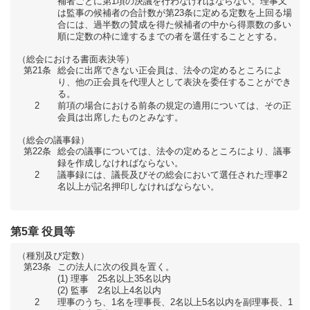
補者ごとに第1項の決議を行わなければならない。理事又
は監事の候補者の合計数が第23条に定める定数を上回る場
合には、過半数の賛成を得た候補者の中から得票数の多い
順に定数の枠に達するまでの者を選任することとする。
（総会における書面表決等）
第21条
総会に出席できない正会員は、法令の定めるところによ
り、他の正会員を代理人として表決を委任することができ
る。
2
前項の場合における前条の規定の適用については、その正
会員は出席したものとみなす。
（総会の議事録）
第22条
総会の議事については、法令の定めるところにより、議事
録を作成しなければならない。
2
議事録には、議長及びその総会において選任された理事2
名以上が記名押印しなければならない。
第5章 役員等
（種別及び定数）
第23条
この法人に次の役員を置く。
理事 25名以上35名以内
監事 2名以上4名以内
2
理事のうち、1名を理事長、2名以上5名以内を副理事長、1