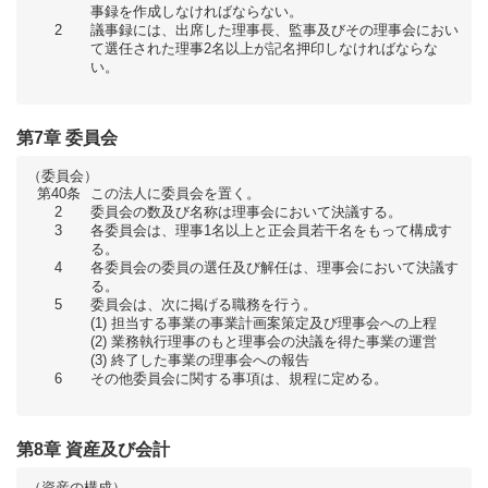
事録を作成しなければならない。
2
議事録には、出席した理事長、監事及びその理事会におい
て選任された理事2名以上が記名押印しなければならな
い。
第7章 委員会
（委員会）
第40条
この法人に委員会を置く。
2
委員会の数及び名称は理事会において決議する。
3
各委員会は、理事1名以上と正会員若干名をもって構成す
る。
4
各委員会の委員の選任及び解任は、理事会において決議す
る。
5
委員会は、次に掲げる職務を行う。
担当する事業の事業計画案策定及び理事会への上程
業務執行理事のもと理事会の決議を得た事業の運営
終了した事業の理事会への報告
6
その他委員会に関する事項は、規程に定める。
第8章 資産及び会計
（資産の構成）